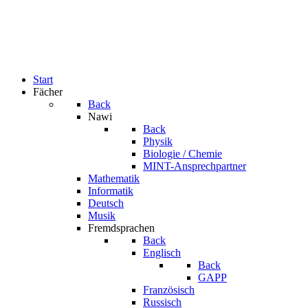
Start
Fächer
Back
Nawi
Back
Physik
Biologie / Chemie
MINT-Ansprechpartner
Mathematik
Informatik
Deutsch
Musik
Fremdsprachen
Back
Englisch
Back
GAPP
Französisch
Russisch