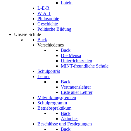
Latein
L-E-R
W-A-T
Philosophie
Geschichte
Politische Bildung
Unsere Schule
Back
Verschiedenes
Back
Die Mensa
Unterrichtszeiten
MINT-freundliche Schule
Schulporträt
Lehrer
Back
Vertrauenslehrer
Liste aller Lehrer
Mitwirkungsgremien
Schulprogramm
Betriebspraktikum
Back
Aktuelles
Beschlüsse und Festlegungen
Back