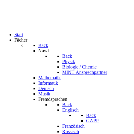
Start
Fächer
Back
Nawi
Back
Physik
Biologie / Chemie
MINT-Ansprechpartner
Mathematik
Informatik
Deutsch
Musik
Fremdsprachen
Back
Englisch
Back
GAPP
Französisch
Russisch