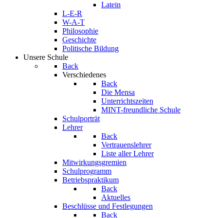
Latein
L-E-R
W-A-T
Philosophie
Geschichte
Politische Bildung
Unsere Schule
Back
Verschiedenes
Back
Die Mensa
Unterrichtszeiten
MINT-freundliche Schule
Schulporträt
Lehrer
Back
Vertrauenslehrer
Liste aller Lehrer
Mitwirkungsgremien
Schulprogramm
Betriebspraktikum
Back
Aktuelles
Beschlüsse und Festlegungen
Back