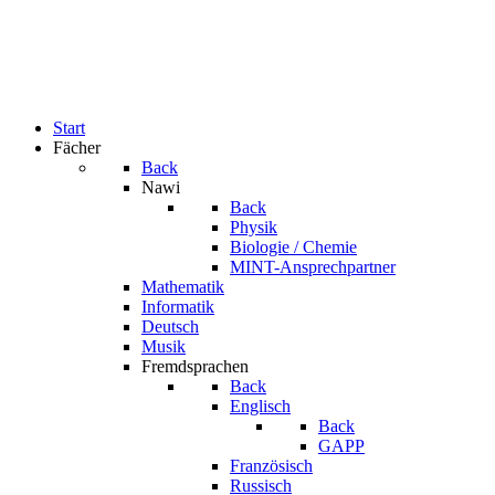
Start
Fächer
Back
Nawi
Back
Physik
Biologie / Chemie
MINT-Ansprechpartner
Mathematik
Informatik
Deutsch
Musik
Fremdsprachen
Back
Englisch
Back
GAPP
Französisch
Russisch