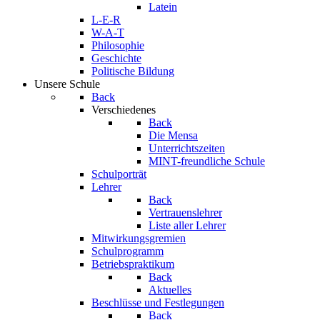
Latein
L-E-R
W-A-T
Philosophie
Geschichte
Politische Bildung
Unsere Schule
Back
Verschiedenes
Back
Die Mensa
Unterrichtszeiten
MINT-freundliche Schule
Schulporträt
Lehrer
Back
Vertrauenslehrer
Liste aller Lehrer
Mitwirkungsgremien
Schulprogramm
Betriebspraktikum
Back
Aktuelles
Beschlüsse und Festlegungen
Back