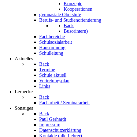
Konzepte
Kooperationen
gymnasiale Oberstufe
Berufs- und Studienorientierung
Back
Buso(intern)
Fachbereiche
Schulsozialarbeit
Hausordnung
Schulleitung
Aktuelles
Back
Termine
Schule aktuell
Vertretungsplan
Links
Lernecke
Back
Facharbeit / Seminararbeit
Sonstiges
Back
Paul Gerhardt
Impressum
Datenschutzerklärung
Kontakte (alle Lehrer)