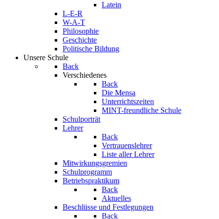
Latein
L-E-R
W-A-T
Philosophie
Geschichte
Politische Bildung
Unsere Schule
Back
Verschiedenes
Back
Die Mensa
Unterrichtszeiten
MINT-freundliche Schule
Schulporträt
Lehrer
Back
Vertrauenslehrer
Liste aller Lehrer
Mitwirkungsgremien
Schulprogramm
Betriebspraktikum
Back
Aktuelles
Beschlüsse und Festlegungen
Back