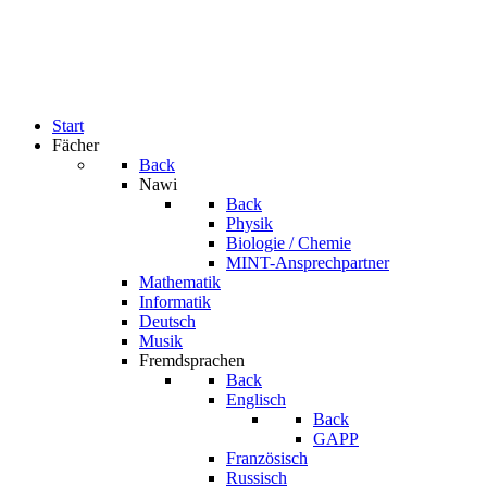
Start
Fächer
Back
Nawi
Back
Physik
Biologie / Chemie
MINT-Ansprechpartner
Mathematik
Informatik
Deutsch
Musik
Fremdsprachen
Back
Englisch
Back
GAPP
Französisch
Russisch